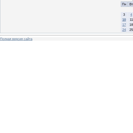
Пн
Вт
3
4
10
11
17
18
24
25
Полная версия сайта