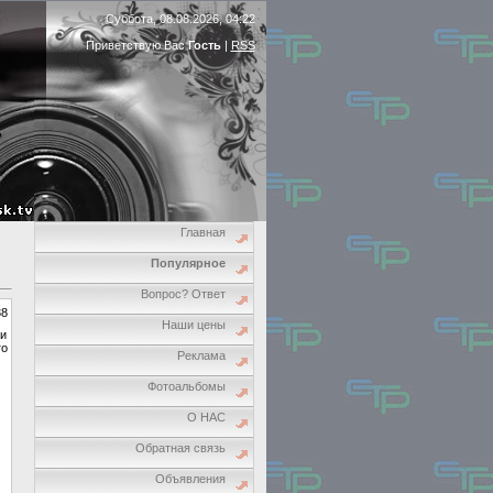
Суббота, 08.08.2026, 04:22
Приветствую Вас
Гость
|
RSS
Главная
Популярное
Вопрос? Ответ
38
Наши цены
ли
го
Реклама
Фотоальбомы
О НАС
Обратная связь
Объявления