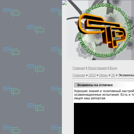
Главная
|
Регистрация
|
Вход
Главная
»
2023
»
Июнь
»
26
» Экзамены 
Экзамены на отлично
Хорошие знания и позитивный настрой
экзаменационные испытания. Есть и те
лицея наш репортаж