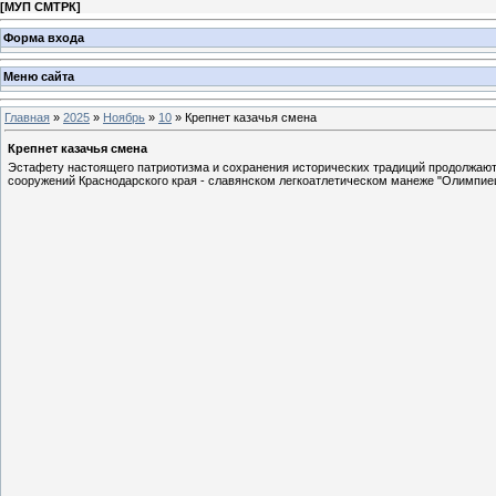
[
МУП СМТРК
]
Форма входа
Меню сайта
Главная
»
2025
»
Ноябрь
»
10
» Крепнет казачья смена
Крепнет казачья смена
Эстафету настоящего патриотизма и сохранения исторических традиций продолжают
сооружений Краснодарского края - славянском легкоатлетическом манеже "Олимпие