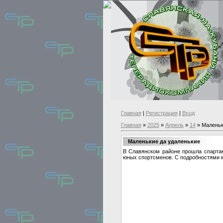
Главная
|
Регистрация
|
Вход
Главная
»
2025
»
Апрель
»
14
» Маленьк
Маленькие да удаленькие
В Славянском районе прошла спартак
юных спортсменов. С подробностями м