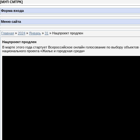
[
МУП СМТРК
]
Форма входа
Меню сайта
Главная
»
2024
»
Январь
»
31
» Нацпроект продлен
Нацпроект продлен
В марте этого года стартует Всероссийское онлайн голосование по выбору объекто
национального проекта «Жилье и городская среда»