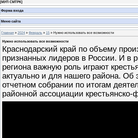
[
МУП СМТРК
]
Форма входа
Меню сайта
Главная
»
2024
»
Февраль
»
15
» Нужно использовать все возможности
Нужно использовать все возможности
Краснодарский край по объему прои
признанных лидеров в России. И в 
региона важную роль играют кресть
актуально и для нашего района. Об 
отчетном собрании по итогам деят
районной ассоциации крестьянско-ф