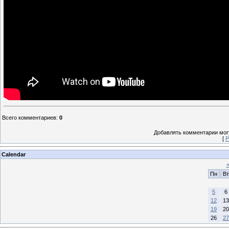
Всего комментариев
:
0
Добавлять комментарии могу
[
Р
Calendar
Пн
Вт
5
6
12
13
19
20
26
27