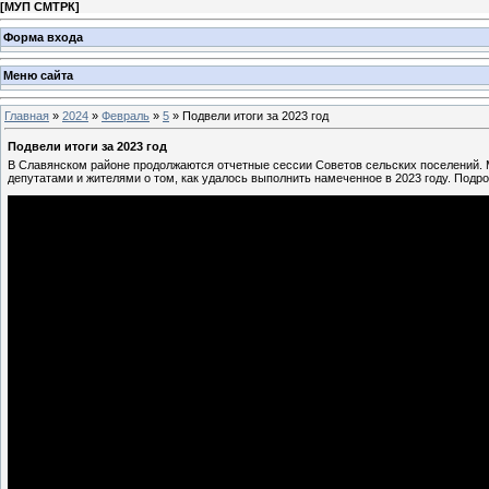
[
МУП СМТРК
]
Форма входа
Меню сайта
Главная
»
2024
»
Февраль
»
5
» Подвели итоги за 2023 год
Подвели итоги за 2023 год
В Славянском районе продолжаются отчетные сессии Советов сельских поселений. М
депутатами и жителями о том, как удалось выполнить намеченное в 2023 году. Подр