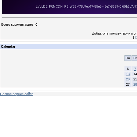
Всего комментариев
:
0
Добавлять комментарии могу
[
Р
Calendar
Пн
Вт
6
7
13
14
20
21
27
28
Полная версия сайта