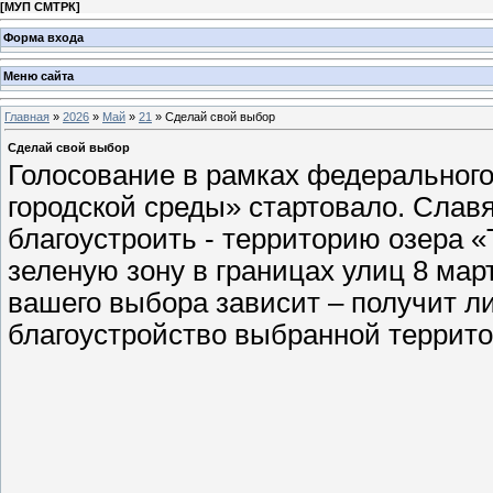
[
МУП СМТРК
]
Форма входа
Меню сайта
Главная
»
2026
»
Май
»
21
» Сделай свой выбор
Сделай свой выбор
Голосование в рамках федеральног
городской среды» стартовало. Сла
благоустроить - территорию озера «
зеленую зону в границах улиц 8 мар
вашего выбора зависит – получит 
благоустройство выбранной террит