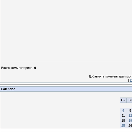
Всего комментариев
:
0
Добавлять комментарии могу
[
Р
Calendar
Пн
Вт
4
5
11
12
18
19
25
26