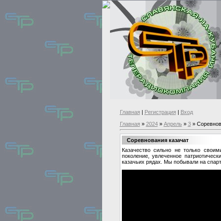
Главная
|
Регистрация
|
Вход
Главная
»
2024
»
Апрель
»
3
» Соревнов
Соревнования казачат
Казачество сильно не только своим
поколение, увлеченное патриотическ
казачьих рядах. Мы побывали на спар