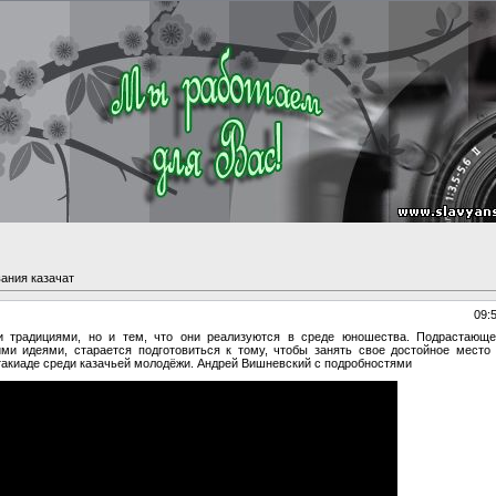
ания казачат
09:
и традициями, но и тем, что они реализуются в среде юношества. Подрастающ
ими идеями, старается подготовиться к тому, чтобы занять свое достойное место
такиаде среди казачьей молодёжи. Андрей Вишневский с подробностями