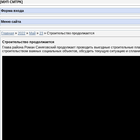
[
МУП СМТРК
]
Форма входа
Меню сайта
Главная
»
2022
»
Май
»
23
» Строительство продолжается
Строительство продолжается
Глава района Роман Синяговский продолжает проводить выездные строительные пла
строительством важных социальных объектов, обсудить текущую ситуацию и сплан