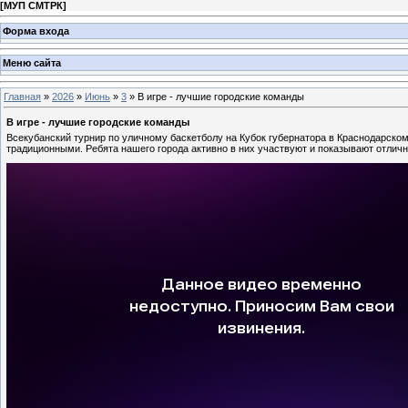
[
МУП СМТРК
]
Форма входа
Меню сайта
Главная
»
2026
»
Июнь
»
3
» В игре - лучшие городские команды
В игре - лучшие городские команды
Всекубанский турнир по уличному баскетболу на Кубок губернатора в Краснодарско
традиционными. Ребята нашего города активно в них участвуют и показывают отлич