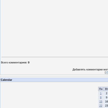
Всего комментариев
:
0
Добавлять комментарии могу
[
Р
Calendar
Пн
Вт
1
2
8
9
15
16
22
23