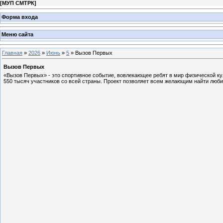
[
МУП СМТРК
]
Форма входа
Меню сайта
Главная
»
2026
»
Июнь
»
5
» Вызов Первых
Вызов Первых
«Вызов Первых» - это спортивное событие, вовлекающее ребят в мир физической ку
550 тысяч участников со всей страны. Проект позволяет всем желающим найти люб