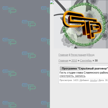
Главная
|
Регистрация
|
Вход
Главная
»
2010
»
Сентябрь
»
30
Программа "Серьёзный разговор"
Гость студии глава Славянского райо
смотреть запись
Просмотров:
1423
|
Добавил:
timoha
|
Дата:
30