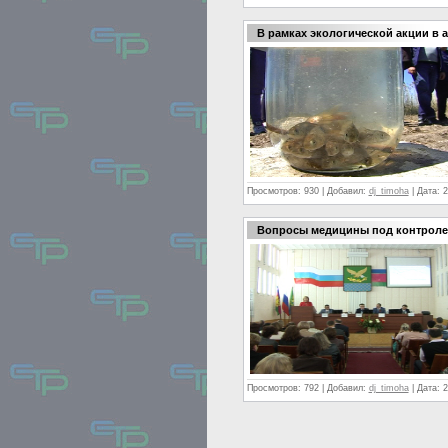
В рамках экологической акции в 
Просмотров:
930
|
Добавил:
dj_timoha
|
Дата:
2
Вопросы медицины под контрол
Просмотров:
792
|
Добавил:
dj_timoha
|
Дата:
2