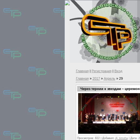
Главная
|
Регистрация
|
Вход
Главная
»
2017
»
Апрель
»
29
Через тернии к звездам – церемо
Просмотров:
822
|
Добавил:
dj_timoha
|
Дата:
2