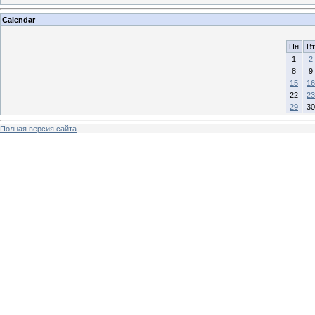
Calendar
Пн
Вт
1
2
8
9
15
16
22
23
29
30
Полная версия сайта