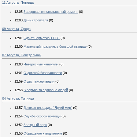
11 Августа, Пятница
12:05
Завершается капитальный ремонт
(0)
12:03
День строителя
(0)
09 Августа, Среда
12:01
Сдают нормативы ГТО
(0)
12:00
Маленький праздник в большой станице
(0)
07 Августа, Понедельник
13:03
Интересные каникулы
(0)
13:01
О детской безопасности
(0)
12:59
О диспансеризации
(0)
12:58
В борьбе за здоровье людей
(0)
04 Августа, Пятница
13:57
Детская площадка "Яркий мир"
(0)
13:54
Служба скорой помощи
(0)
13:52
Звездный парк
(0)
13:50
Обращение к водителям
(0)