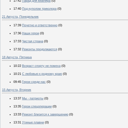
17:42
Парад для юбиляра
(0)
17:40
Под куполом триколора
(0)
21 Августа, Понедельник
17:39
Почетно и ответственно
(0)
17:36
Наши герои
(0)
17:33
Чистая страна
(0)
17:32
Ремонты продолжаются
(0)
18 Августа, Пятница
10:22
Возраст спорту не помеха
(0)
10:21
С любовью к родному краю
(0)
09:45
Герои среди нас
(0)
15 Августа, Вторник
13:37
Мы - патриоты
(0)
13:35
Герои спецоперации
(0)
13:33
Ремонт близится к завершению
(0)
13:31
Утиные плавни
(0)