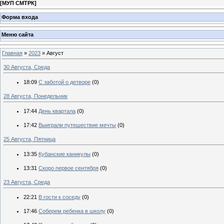
[
МУП СМТРК
]
Форма входа
Меню сайта
Главная
»
2023
»
Август
30 Августа, Среда
18:09
С заботой о детворе
(0)
28 Августа, Понедельник
17:44
День квартала
(0)
17:42
Выиграли путешествие мечты
(0)
25 Августа, Пятница
13:35
Кубанские каникулы
(0)
13:31
Скоро первое сентября
(0)
23 Августа, Среда
22:21
В гости к соседу
(0)
17:46
Соберем ребенка в школу
(0)