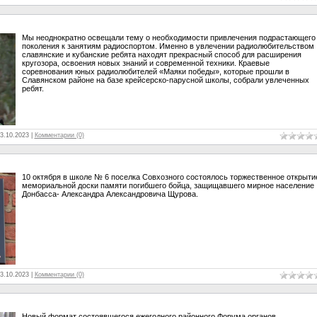
Мы неоднократно освещали тему о необходимости привлечения подрастающего
поколения к занятиям радиоспортом. Именно в увлечении радиолюбительством
славянские и кубанские ребята находят прекрасный способ для расширения
кругозора, освоения новых знаний и современной техники. Краевые
соревнования юных радиолюбителей «Маяки победы», которые прошли в
Славянском районе на базе крейсерско-парусной школы, собрали увлеченных
ребят.
3.10.2023
|
Комментарии (0)
10 октября в школе № 6 поселка Совхозного состоялось торжественное открыти
мемориальной доски памяти погибшего бойца, защищавшего мирное население
Донбасса- Александра Александровича Щурова.
3.10.2023
|
Комментарии (0)
Новый формат состоявшегося ежегодного районного Форума органов