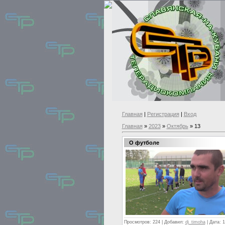
Главная
|
Регистрация
|
Вход
Главная
»
2023
»
Октябрь
»
13
О футболе
Просмотров:
224
|
Добавил:
dj_timoha
|
Дата:
1