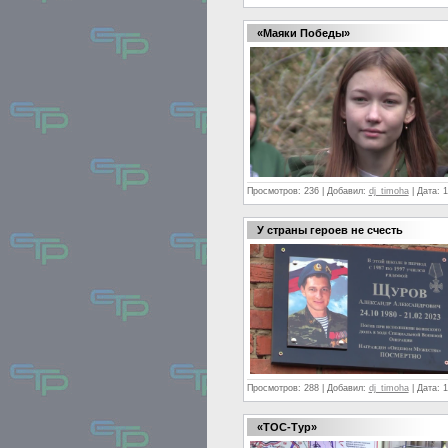
«Маяки Победы»
Просмотров:
236
|
Добавил:
dj_timoha
|
Дата:
1
У страны героев не счесть
Просмотров:
288
|
Добавил:
dj_timoha
|
Дата:
1
«ТОС-Тур»