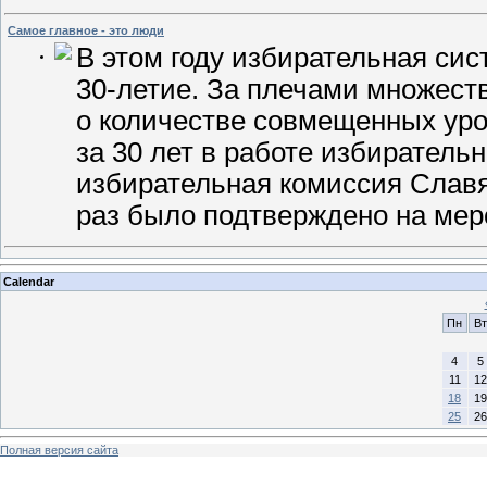
Самое главное - это люди
В этом году избирательная сис
30-летие. За плечами множест
о количестве совмещенных уро
за 30 лет в работе избиратель
избирательная комиссия Славя
раз было подтверждено на ме
Calendar
Пн
Вт
4
5
11
12
18
19
25
26
Полная версия сайта