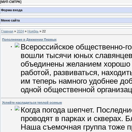
[
МУП СМТРК
]
Форма входа
Меню сайта
Главная
»
2024
»
Ноябрь
»
22
Пополнение в Движении Первых
Всероссийское общественно-го
вошли тысячи юных славянцев,
объединены желанием хорошо 
работой, развиваться, находит
им теперь намного удобнее до
одной общественной организа
Успейте насладиться теплой осенью
Когда погода шепчет. Последн
проводят в парках и скверах. Б
Наша съемочная группа тоже п