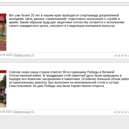
Вот уже более 20 лет в нашем крае проводится спартакиада допризЫвной
молодежи. Цель данных соревнований- подготовить мальчишек к службе в
армии. Каким образом будущие защитники отечества готовятся к исполнению
своего гражданского долга, смотрите в следующем материале выпуска
5.05.2025
|
Комментарии (0)
Совсем скоро наша страна отметит 80-ю годовщину Победы в Великой
Отечественной войне. В преддверии этой памятной даты были приведены в
порядок все воинские захоронения и памятники. Особенно большой объем рабо
по капитальному ремонту был выполнен на мемориальной стеле в хуторе
Свистельников. Ко дню Победы она была торжественно открыта
5.05.2025
|
Комментарии (0)