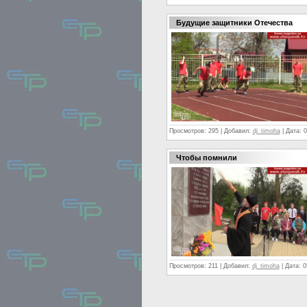
Будущие защитники Отечества
Просмотров:
295
|
Добавил:
dj_timoha
|
Дата:
0
Чтобы помнили
Просмотров:
211
|
Добавил:
dj_timoha
|
Дата:
0