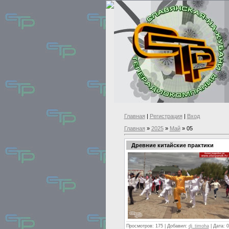
Главная
|
Регистрация
|
Вход
Главная
»
2025
»
Май
»
05
Древние китайские практики
Просмотров:
175
|
Добавил:
dj_timoha
|
Дата:
0