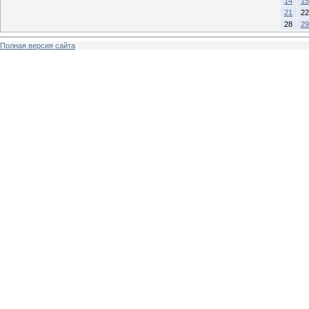
14
15
21
22
28
29
Полная версия сайта