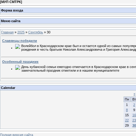
[
МУП СМТРК
]
Форма входа
Меню сайта
Главная
»
2025
»
Сентябрь
»
30
Славянцы победили
Волейбол в Краснодарском крае был и остается одной из самых популяр
рождения в честь братьев Николая Александровича и Григория Александ
Особенный праздник
День кубанской семьи ежегодно отмечается в Краснодарском крае в сен
замечательный праздник отметили и в нашем муниципалитете
Calendar
«
Пн
Вт
1
2
8
9
15
16
22
23
29
30
Полная версия сайта