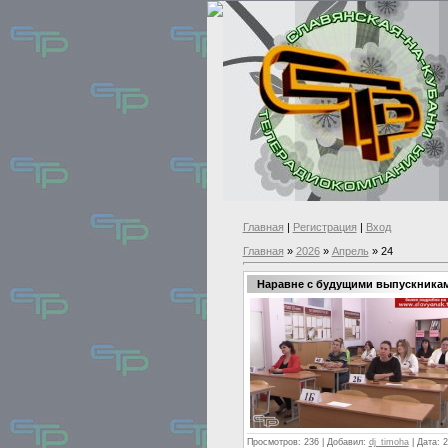
Главная
|
Регистрация
|
Вход
Главная
»
2026
»
Апрель
»
24
Наравне с будущими выпускника
Просмотров:
236
|
Добавил:
dj_timoha
|
Дата:
2