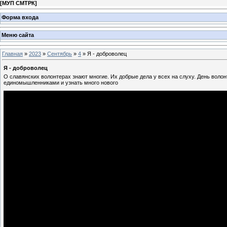
[
МУП СМТРК
]
Форма входа
Меню сайта
Главная
»
2023
»
Сентябрь
»
4
» Я - доброволец
Я - доброволец
О славянских волонтерах знают многие. Их добрые дела у всех на слуху. День воло
единомышленниками и узнать много нового