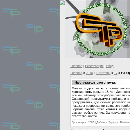
Главная
|
Регистрация
|
Вход
Главная
»
2010
»
Сентябрь
»
17
» На ст
На страже детского труда
Многие подростки хотят самостояте
деятельность раньше 18 лет. Для лет
все ли работодатели добросовестно о
Славянской прокуратуры побывали в 
предприятиях, где сейчас работают н
показала проверка, не везде это треб
нормам закона, тоже хватает наруше
самые грубые из них. За нарушения в
ответственности.
Просмотров: 2086 | Добавил:
Teplova
| Рейтинг: