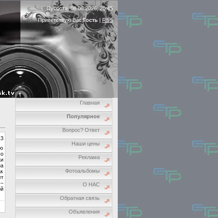
Суббота, 08.08.2026, 20:45
Приветствую Вас
Гость
|
RSS
Главная
Популярное
Вопрос? Ответ
13
Наши цены
ую
Но
Реклама
ки
на
Фотоальбомы
ак
ет
 –
О НАС
ой
Обратная связь
Объявления