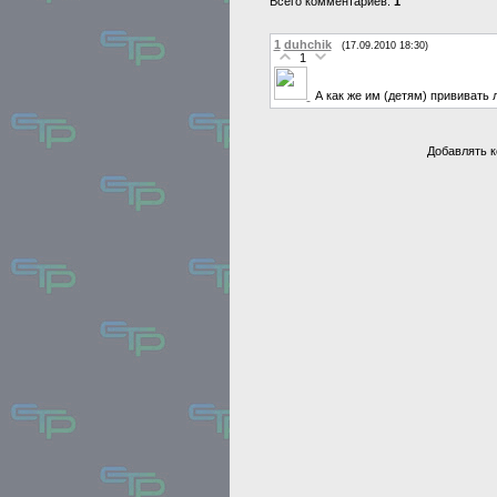
Всего комментариев:
1
1
duhchik
(17.09.2010 18:30)
1
А как же им (детям) прививать 
Добавлять к