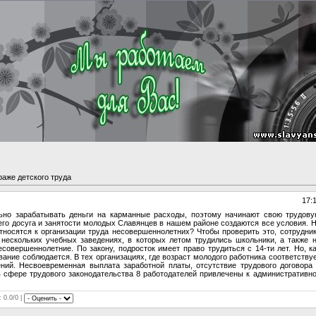
раже детского труда
17:
льно зарабатывать деньги на карманные расходы, поэтому начинают свою трудов
него досуга и занятости молодых Славянцев в нашем районе создаются все условия. 
тносятся к организации труда несовершеннолетних? Чтобы проверить это, сотрудни
нескольких учебных заведениях, в которых летом трудились школьники, а также 
есовершеннолетние. По закону, подросток имеет право трудиться с 14-ти лет. Но, к
ование соблюдается. В тех организациях, где возраст молодого работника соответству
ний. Несвоевременная выплата заработной платы, отсутствие трудового договора
 сфере трудового законодательства 8 работодателей привлечены к административн
 0.0/0 |