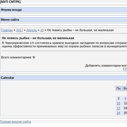
[
МУП СМТРК
]
Форма входа
Меню сайта
Главная
»
2017
»
Апрель
»
19
» Не ловись рыбка – не большая, не маленькая
Не ловись рыбка – не большая, не маленькая
В Черноерковском с/п состоялось краевое выездное заседание по вопросам сохране
оценка эффективности принимаемых мер по охране рыбных запасов в муниципалитет
Всего комментариев
:
0
Добавлять комментарии могу
[
Р
Calendar
Пн
Вт
3
4
10
11
17
18
24
25
Полная версия сайта