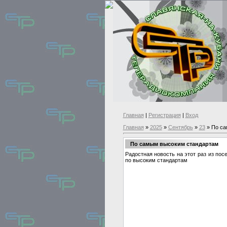
Главная
|
Регистрация
|
Вход
Главная
»
2025
»
Сентябрь
»
23
» По са
По самым высоким стандартам
Радостная новость на этот раз из по
по высоким стандартам