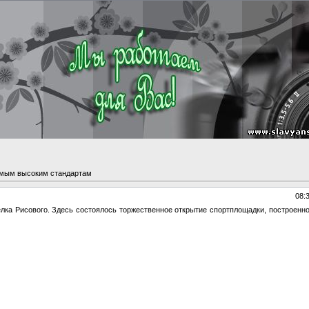
мым высоким стандартам
08:
селка Рисового. Здесь состоялось торжественное открытие спортплощадки, построенн