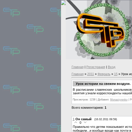
Главная
|
Регистрация
|
Вход
Главная
»
2011
»
Февраль
»
15
» Урок и
Урок истории на свежем воздухе.
В расписании славянских школьников 
занятия узнали корреспонденты нашей
Просмотров: 1238 | Добавил:
Monastyrenko
| Р
Всего комментариев:
1
1
Он самый
(16.02.2011 09:59)
0
Правильно что детям показывают истор
победили...и вообще вроде как почти 