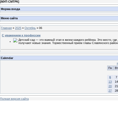
[
МУП СМТРК
]
Форма входа
Меню сайта
Главная
»
2025
»
Октябрь
»
06
С уважением к профессии
Детский сад — это важный этап в жизни каждого ребёнка. Это место, гд
получают новые знания. Торжественный прием главы Славянского район
Calendar
Пн
Вт
6
7
13
14
20
21
27
28
Полная версия сайта