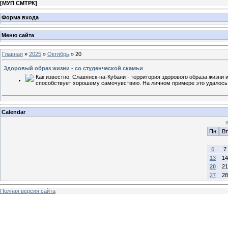
[
МУП СМТРК
]
Форма входа
Меню сайта
Главная
»
2025
»
Октябрь
»
20
Здоровый образ жизни - со студенческой скамьи
Как известно, Славянск-на-Кубани - территория здорового образа жизни 
способствует хорошему самочувствию. На личном примере это удалось 
Calendar
Пн
Вт
6
7
13
14
20
21
27
28
Полная версия сайта