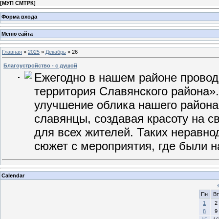
[
МУП СМТРК
]
Форма входа
Меню сайта
Главная
»
2025
»
Декабрь
»
26
Благоустройство - с душой
Ежегодно в нашем районе провод
территория Славянского района».
улучшение облика нашего района
славянцы, создавая красоту на св
для всех жителей. Таких неравн
сюжет с мероприятия, где были 
Calendar
Пн
Вт
1
2
8
9