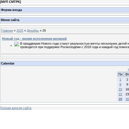
[
МУП СМТРК
]
Форма входа
Меню сайта
Главная
»
2025
»
Декабрь
»
29
Новый год - время исполнения желаний
В преддверии Нового года станут реальностью мечты нескольких детей 
проводится при поддержке Росмолодёжи с 2018 года и каждый год помог
Calendar
Пн
Вт
1
2
8
9
15
16
22
23
29
30
Полная версия сайта