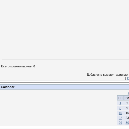
Всего комментариев
:
0
Добавлять комментарии могу
[
Р
Calendar
Пн
Вт
1
2
8
9
15
16
22
23
29
30