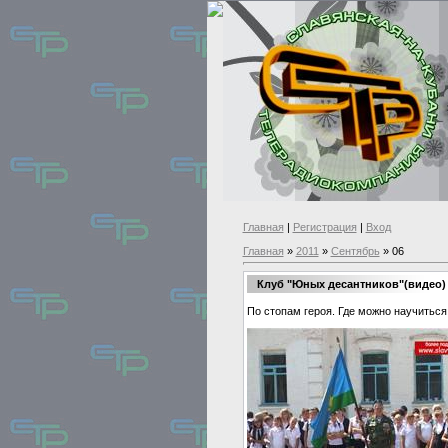
Главная
|
Регистрация
|
Вход
Главная
»
2011
»
Сентябрь
»
06
Клуб "Юных десантников"(видео)
По стопам героя. Где можно научитьс