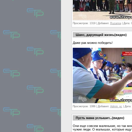
Просмотров:
1319
|
Добавил:
Ruzanna
|
Дата:
Шанс, дарующий жизнь(видео)
Даже рак можно победить!
Просмотров:
1086
|
Добавил:
Admin_pc
|
Дата:
Пусть мама услышит...(видео)
Они еще совсем маленькие, но так мн
чужие люди. О малышах, которые ищу