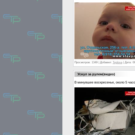
Просмотров:
1349
|
Добавил:
Teplova
|
Дата:
0
Уснул за рулем(видео)
В минувшее воскресенье, около 5 часо