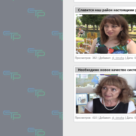
Славится наш район настоящими
Просмотров:
382
|
Добавил:
dj_timoha
|
Дата:
0
Необходимо новое качество сист
Просмотров:
410
|
Добавил:
dj_timoha
|
Дата:
0