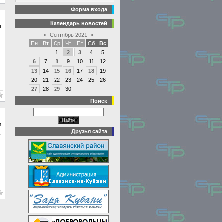
Форма входа
Календарь новостей
м
«
Сентябрь 2021
»
Пн
Вт
Ср
Чт
Пт
Сб
Вс
1
2
3
4
5
6
7
8
9
10
11
12
13
14
15
16
17
18
19
20
21
22
23
24
25
26
27
28
29
30
Поиск
и
Друзья сайта
С