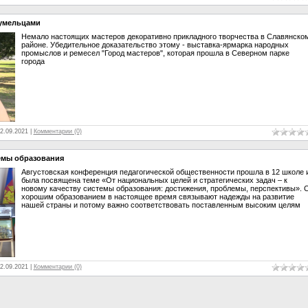
 умельцами
Немало настоящих мастеров декоративно прикладного творчества в Славянско
районе. Убедительное доказательство этому - выставка-ярмарка народных
промыслов и ремесел "Город мастеров", которая прошла в Северном парке
города
2.09.2021
|
Комментарии (0)
емы образования
Августовская конференция педагогической общественности прошла в 12 школе 
была посвящена теме «От национальных целей и стратегических задач – к
новому качеству системы образования: достижения, проблемы, перспективы». 
хорошим образованием в настоящее время связывают надежды на развитие
нашей страны и потому важно соответствовать поставленным высоким целям
2.09.2021
|
Комментарии (0)