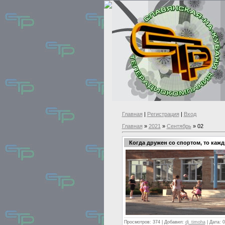
Главная
|
Регистрация
|
Вход
Главная
»
2021
»
Сентябрь
»
02
Когда дружен со спортом, то кажд
Просмотров:
374
|
Добавил:
dj_timoha
|
Дата:
0