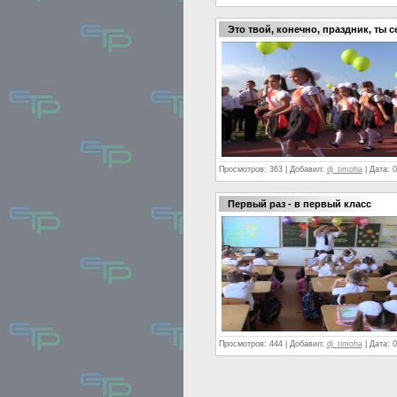
Это твой, конечно, праздник, ты 
Просмотров:
363
|
Добавил:
dj_timoha
|
Дата:
0
Первый раз - в первый класс
Просмотров:
444
|
Добавил:
dj_timoha
|
Дата:
0