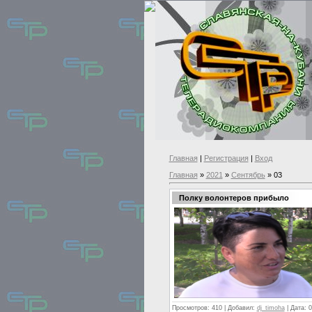
Главная
|
Регистрация
|
Вход
Главная
»
2021
»
Сентябрь
»
03
Полку волонтеров прибыло
Просмотров:
410
|
Добавил:
dj_timoha
|
Дата:
0