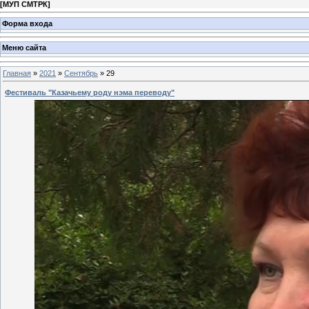
[
МУП СМТРК
]
Форма входа
Меню сайта
Главная
»
2021
»
Сентябрь
»
29
Фестиваль "Казачьему роду нэма переводу"