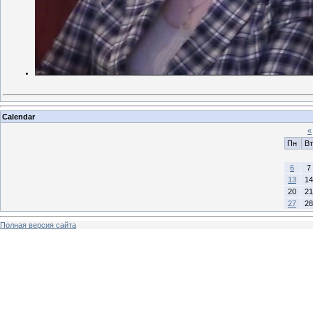
Calendar
«
Пн
Вт
6
7
13
14
20
21
27
28
Полная версия сайта