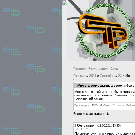
Главная
|
Регистрация
|
Вход
Главная
»
2011
»
Сентябрь
»
23
» Мяч в 
Мяч в форме дыни, а ворота без в
Много лет в этой игре не было четко
спортивного состязания. Сегодня, по
Славянский район.
Просмотров: 1383 | Добавил:
Ruzanna
| Рейтин
Всего комментариев:
6
1
Он_самый
(23.09.2011 15:35)
0
По моему они тупо качаются глядя на