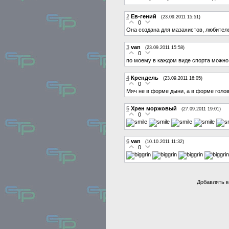
2
Ев-гений
(23.09.2011 15:51)
0
Она создана для мазахистов, любителе
3
van
(23.09.2011 15:58)
0
по моему в каждом виде спорта можно
4
Крендель
(23.09.2011 16:05)
0
Мяч не в форме дыни, а в форме голов
5
Хрен моржовый
(27.09.2011 19:01)
0
6
van
(10.10.2011 11:32)
0
Добавлять к