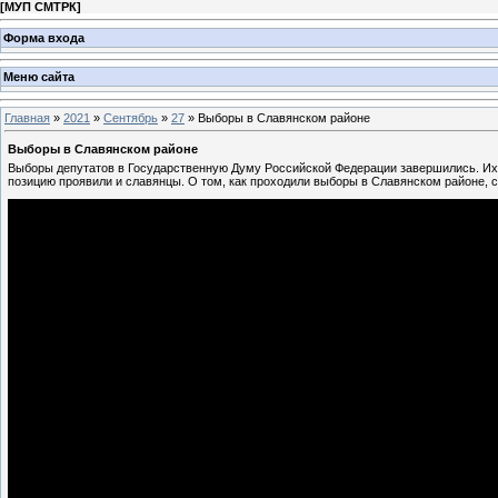
[
МУП СМТРК
]
Форма входа
Меню сайта
Главная
»
2021
»
Сентябрь
»
27
» Выборы в Славянском районе
Выборы в Славянском районе
Выборы депутатов в Государственную Думу Российской Федерации завершились. Их 
позицию проявили и славянцы. О том, как проходили выборы в Славянском районе, 